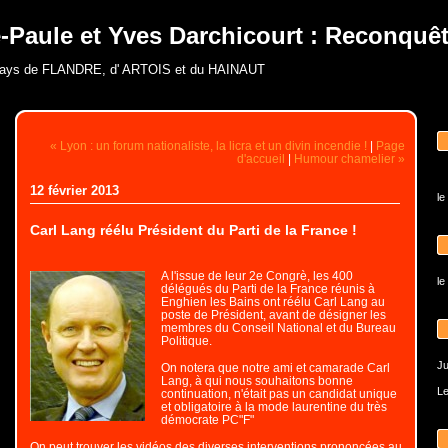
-Paule et Yves Darchicourt : Reconquête
pays de FLANDRE, d' ARTOIS et du HAINAUT
« Lyon : un forum nationaliste, la licra et un divin incendie !
|
Page
d'accueil
|
Humour chamelier »
12 février 2013
le
Carl Lang réélu Président du Parti de la France !
A l'issue de leur 2e Congrè, les 400
le
délégués du Parti de la France réunis à
Enghien les Bains ont réélu Carl Lang au
poste de Président, avant de désigner les
membres du Conseil National et du Bureau
Politique.
Ju
On notera que notre ami et camarade Carl
Lang, à qui nous souhaitons bonne
Le
continuation, n'était pas un candidat unique
et obligatoire à la mode laurentine du très
démocrate PC"F"
On peut trouver les vidéos des diverses interventions prononcées au