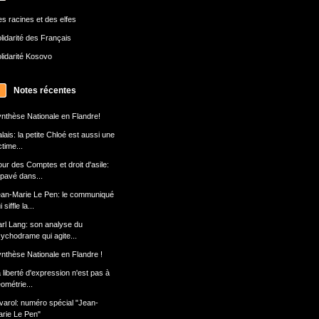
s racines et des elfes
lidarité des Français
lidarité Kosovo
Notes récentes
nthèse Nationale en Flandre!
lais: la petite Chloé est aussi une
ctime...
ur des Comptes et droit d'asile:
 pavé dans...
an-Marie Le Pen: le communiqué
 siffle la...
rl Lang: son analyse du
ychodrame qui agite...
nthèse Nationale en Flandre !
 liberté d'expression n'est pas à
ométrie...
varol: numéro spécial "Jean-
rie Le Pen"