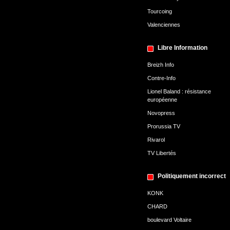
Tourcoing
Valenciennes
Libre Information
Breizh Info
Contre-Info
Lionel Baland : résistance
européenne
Novopress
Prorussia TV
Rivarol
TV Libertés
Politiquement incorrect
KONK
CHARD
boulevard Voltaire