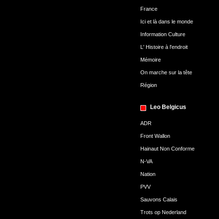
France
Ici et là dans le monde
Information Culture
L' Histoire à l'endroit
Mémoire
On marche sur la tête
Région
Leo Belgicus
ADR
Front Wallon
Hainaut Non Conforme
N-VA
Nation
PVV
Sauvons Calais
Trots op Nederland