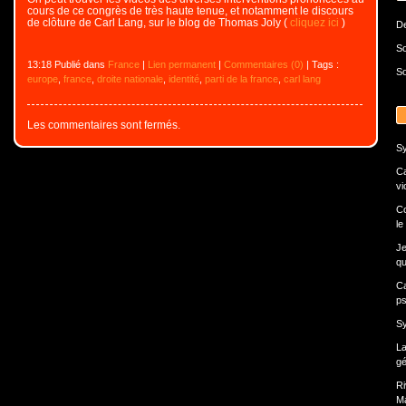
cours de ce congrès de très haute tenue, et notamment le discours
de clôture de Carl Lang, sur le blog de Thomas Joly (
cliquez ici
)
De
So
13:18 Publié dans
France
|
Lien permanent
|
Commentaires (0)
| Tags :
So
europe
,
france
,
droite nationale
,
identité
,
parti de la france
,
carl lang
Les commentaires sont fermés.
Sy
Ca
vi
Co
le
Je
qui
Ca
ps
Sy
La
gé
Ri
Ma