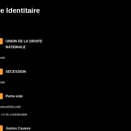
 Identitaire
UNION DE LA DROITE
NATIONALE
 site
SECESSION
 site
Porte-voix
stice&Sécurité
 cri du contribuable
Justes Causes