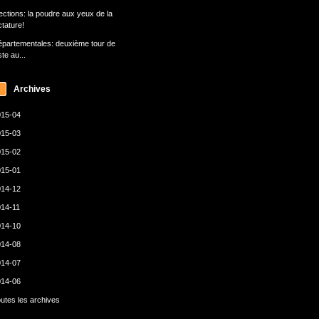
ections: la poudre aux yeux de la
ctature!
partementales: deuxième tour de
ste au...
Archives
15-04
15-03
15-02
15-01
14-12
14-11
14-10
14-08
14-07
14-06
utes les archives