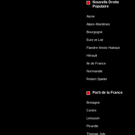
Nouvelle Droite
Populaire
Aisne
Alpes-Maritimes
Bourgogne
Eure et Loir
Flandre-Artois-Hainaut
Hérault
Ile de France
Normandie
Robert Spieler
Parti de la France
Bretagne
Centre
Limousin
Picardie
Thomas Joly