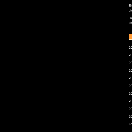
El
di
Dé
pi
20
20
20
20
20
20
20
20
20
20
To