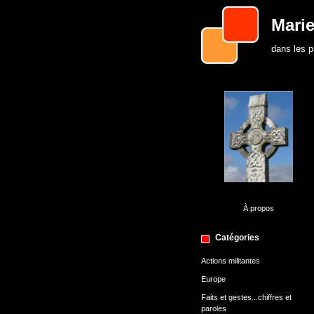
Marie
dans les 
À propos
Catégories
Actions militantes
Europe
Faits et gestes...chiffres et
paroles