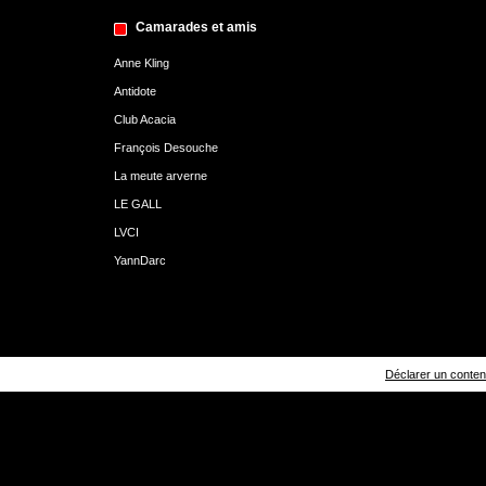
Camarades et amis
Anne Kling
Antidote
Club Acacia
François Desouche
La meute arverne
LE GALL
LVCI
YannDarc
Déclarer un contenu 