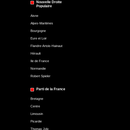
Nouvelle Droite
Populaire
Aisne
Alpes-Maritimes
Bourgogne
Eure et Loir
Flandre-Artois-Hainaut
Hérault
Ile de France
Normandie
Robert Spieler
Parti de la France
Bretagne
Centre
Limousin
Picardie
Thomas Joly