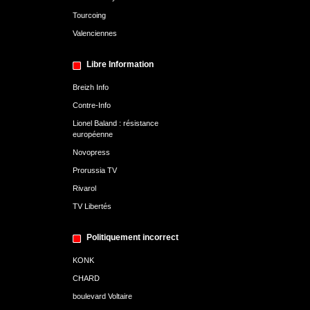
Tourcoing
Valenciennes
Libre Information
Breizh Info
Contre-Info
Lionel Baland : résistance
européenne
Novopress
Prorussia TV
Rivarol
TV Libertés
Politiquement incorrect
KONK
CHARD
boulevard Voltaire