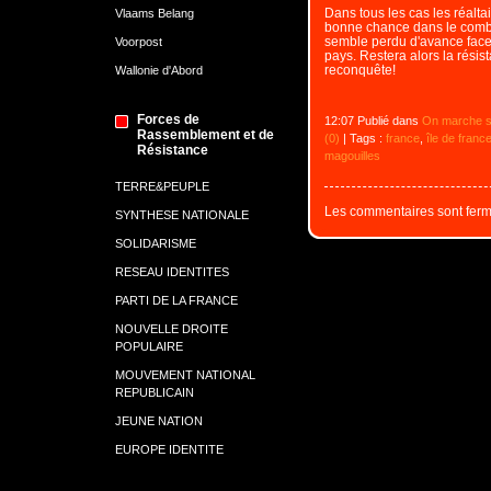
Dans tous les cas les réaltai
Vlaams Belang
bonne chance dans le comba
semble perdu d'avance face 
Voorpost
pays. Restera alors la résist
reconquête!
Wallonie d'Abord
Forces de
12:07 Publié dans
On marche su
Rassemblement et de
(0)
| Tags :
france
,
île de franc
Résistance
magouilles
TERRE&PEUPLE
Les commentaires sont ferm
SYNTHESE NATIONALE
SOLIDARISME
RESEAU IDENTITES
PARTI DE LA FRANCE
NOUVELLE DROITE
POPULAIRE
MOUVEMENT NATIONAL
REPUBLICAIN
JEUNE NATION
EUROPE IDENTITE