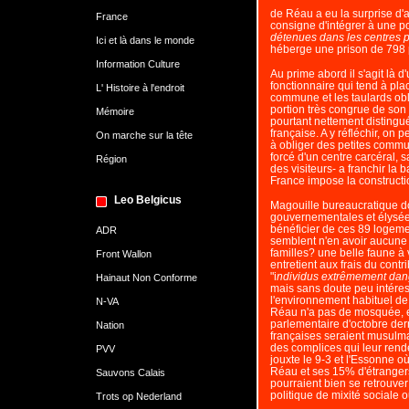
de Réau a eu la surprise d'
France
consigne d'intégrer à une p
détenues dans les centres 
Ici et là dans le monde
héberge une prison de 798 
Information Culture
Au prime abord il s'agit là d
fonctionnaire qui tend à pla
L' Histoire à l'endroit
commune et les taulards obl
portion très congrue de son t
Mémoire
pourtant nettement distingu
française. A y réfléchir, on
On marche sur la tête
à obliger des petites comm
forcé d'un centre carcéral, s
Région
des visiteurs- a franchir la 
France impose la constructi
Leo Belgicus
Magouille bureaucratique d
gouvernementales et élyséen
bénéficier de ces 89 logeme
ADR
semblent n'en avoir aucune ut
familles? une belle faune à 
Front Wallon
entretient aux frais du cont
"i
ndividus extrêmement dan
Hainaut Non Conforme
mais sans doute peu intéress
l'environnement habituel de 
N-VA
Réau n'a pas de mosquée, en
parlementaire d'octobre der
Nation
françaises seraient musulman
des complices qui leur rende
PVV
jouxte le 9-3 et l'Essonne où
Réau et ses 15% d'étranger
Sauvons Calais
pourraient bien se retrouve
politique de mixité sociale o
Trots op Nederland