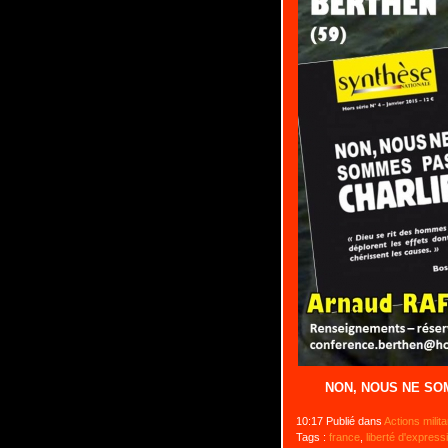
NON, NOUS NE SO
10:17 Publié dans
Actions milit
Tags :
france
,
liberté d'express