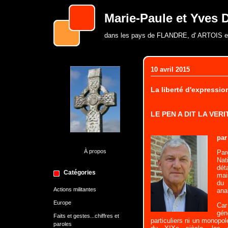
Marie-Paule et Yves D
dans les pays de FLANDRE, d' ARTOIS 
10 avril 2015
La liberté d'expressio
LE PEN A DIT LA VERI
par
À propos
Par
Nat
déta
Catégories
mai
du 
Actions militantes
ana
Europe
Car
gé
Faits et gestes...chiffres et
particuliers ni un monopol
paroles