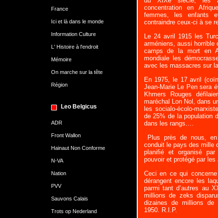
du XIXe siècle, les 
concentration en Afri
France
femmes, les enfants e
Ici et là dans le monde
contraindre ceux-ci à se r
Information Culture
Le 24 avril 1915 les Tur
arméniens, aussi horrible 
L' Histoire à l'endroit
camps de la mort en A
mondiale les démocrasse
Mémoire
avec les massacres sur la
On marche sur la tête
En 1975, le 17 avril (coï
Région
Jean-Marie Le Pen sera é
Khmers Rouges défilai
maréchal Lon Nol, dans u
Leo Belgicus
les socialo-écolo-marxist
de 25% de la population 
ADR
dans les rangs….
Front Wallon
Plus près de nous, en 
conduit le pays des mille 
Hainaut Non Conforme
planifié et organisé pa
pouvoir et protégé par les
N-VA
Ceci en ce qui concerne c
Nation
dérangent encore les laq
PVV
parmi tant d’autres au 
millions de zeks dispar
Sauvons Calais
dizaines de millions de
1950. R.I.P.
Trots op Nederland