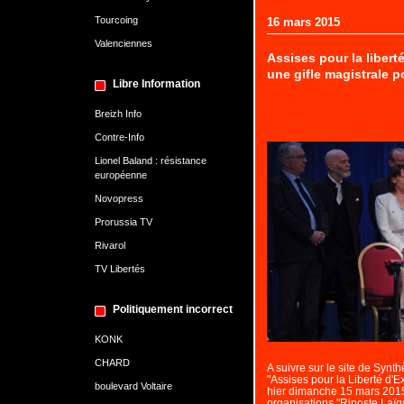
Tourcoing
16 mars 2015
Valenciennes
Assises pour la libert
une gifle magistrale p
Libre Information
Breizh Info
Contre-Info
Lionel Baland : résistance
européenne
Novopress
Prorussia TV
Rivarol
TV Libertés
Politiquement incorrect
KONK
CHARD
A suivre sur le site de Synt
"Assises pour la Liberté d'E
boulevard Voltaire
hier dimanche 15 mars 2015
organisations "Riposte Laïq