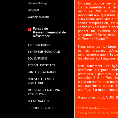
On peut tout de même s’
Vlaams Belang
contre Jean-Marie Le Pen,
Voorpost
micro de RMC et lors u
répondant aux questions 
Wallonie d'Abord
l’Hexagone avait défilé co
liberté d’expression, sou
liberté d’expression à géo
Forces de
passer un examen pou
Rassemblement et de
s’exprimer ? De se réunir 
Résistance
la Pensée Unique ?
TERRE&PEUPLE
Nous sommes nombreux à 
et les ciseaux d’Ana
SYNTHESE NATIONALE
pertinemment que l’Histoir
les libertés sont jugulées
SOLIDARISME
RESEAU IDENTITES
Non seulement les hyèn
harcèlent leur proie, ma
PARTI DE LA FRANCE
prétendus « patriotes » r
connaître J-M Le Pen. Ja
NOUVELLE DROITE
culpa ou encore son autocr
POPULAIRE
cou supplier le pardon d
caméras. La meute l’entoure
MOUVEMENT NATIONAL
REPUBLICAIN
Aujourd’hui : « JE SUIS 
JEUNE NATION
EUROPE IDENTITE
15:08 Publié dans
France
|
Lie
france
,
liberté
,
dictature
,
histoir