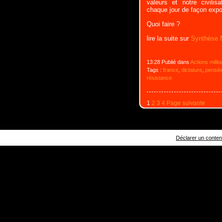
valeurs et notre civilisa
chaque jour de façon expon
Quoi faire ?
lire la suite sur
Synthèse N
13:28 Publié dans
Actions milit
Tags :
france
,
dictature
,
pensée
résistance
1
2
3
4
Page suivante
Déclarer un contenu 