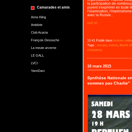
la participation de nombreux
purent s'exprimer en toute 
Camarades et amis
l'islamisation, l'impérialisme
avec la Russie...
Anne Kling
voir ici
Antidote
Club Acacia
François Desouche
15:41 Publié dans
Actions milit
Tags :
europe
,
france
,
liberté d
La meute arverne
résistance
LE GALL
LVCI
10 mars 2015
YannDarc
Synthèse Nationale e
sommes pas Charlie"