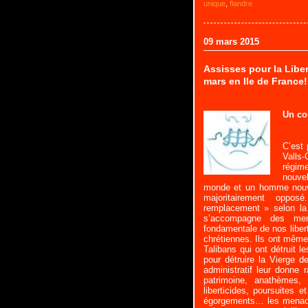
unique
,
flandre
09 mars 2015
Assisses pour la Libe
mars en Ile de France!
Un co
C’est 
Valls
régim
nouvel
monde et un homme nouve
majoritairement opp
remplacement » selon la
s’accompagne des mena
fondamentale de nos libert
chrétiennes. Ils ont même 
Talibans qui ont détruit 
pour détruire la Vierge de
administratif leur donne r
patrimoine, anathèmes, 
liberticides, poursuites e
égorgements… les menaces