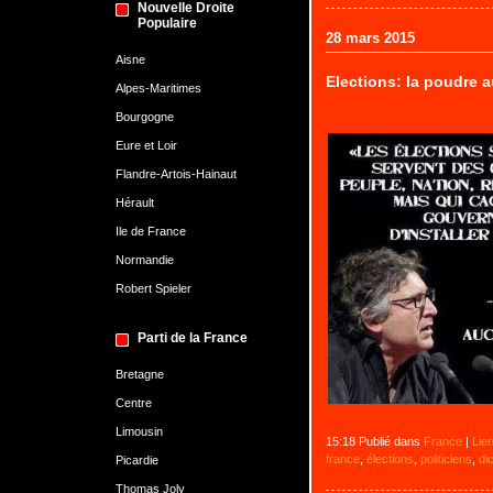
Nouvelle Droite
Populaire
28 mars 2015
Aisne
Elections: la poudre a
Alpes-Maritimes
Bourgogne
Eure et Loir
Flandre-Artois-Hainaut
Hérault
Ile de France
Normandie
Robert Spieler
Parti de la France
Bretagne
Centre
Limousin
15:18 Publié dans
France
|
Lie
france
,
élections
,
politiciens
,
di
Picardie
Thomas Joly