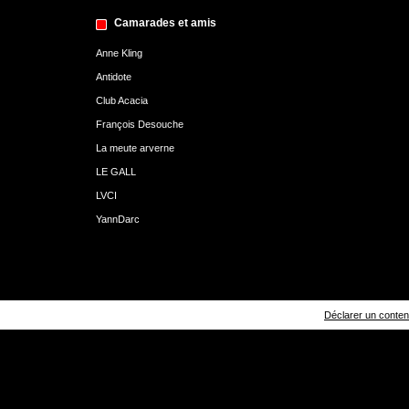
Camarades et amis
Anne Kling
Antidote
Club Acacia
François Desouche
La meute arverne
LE GALL
LVCI
YannDarc
Déclarer un contenu 