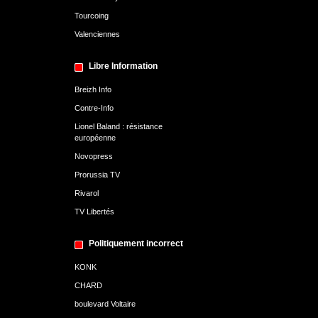
Tourcoing
Valenciennes
Libre Information
Breizh Info
Contre-Info
Lionel Baland : résistance
européenne
Novopress
Prorussia TV
Rivarol
TV Libertés
Politiquement incorrect
KONK
CHARD
boulevard Voltaire