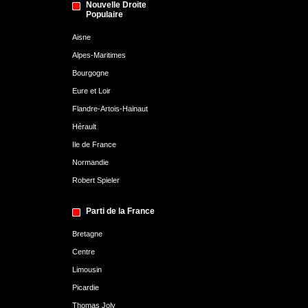
Nouvelle Droite
Populaire
Aisne
Alpes-Maritimes
Bourgogne
Eure et Loir
Flandre-Artois-Hainaut
Hérault
Ile de France
Normandie
Robert Spieler
Parti de la France
Bretagne
Centre
Limousin
Picardie
Thomas Joly