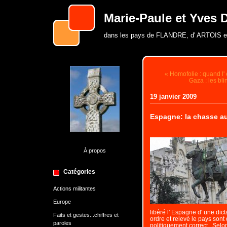
Marie-Paule et Yves D
dans les pays de FLANDRE, d' ARTOIS 
« Homofolie : quand l' 
Gaza : les bli
19 janvier 2009
Espagne: la chasse au
À propos
Catégories
Actions militantes
Europe
libéré l' Espagne d' une dicta
Faits et gestes...chiffres et
ordre et relevé le pays son
paroles
politiquement correct. Selon