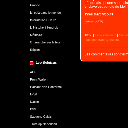
désormais qu' une seule stat
France
enclave espagnole de Melil
Ici et là dans le monde
Yves Darchicourt
Information Culture
(photo AFP)
L' Histoire à l'endroit
Mémoire
10:50 |
Lien permanent
|
Comme
espagne
,
franco
,
histoire
On marche sur la tête
Région
Les commentaires sont ferm
Leo Belgicus
ADR
Front Wallon
Hainaut Non Conforme
N-VA
Nation
PVV
Sauvons Calais
Trots op Nederland