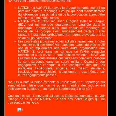
NATION tient à préciser les choses suivantes :
NATION n’a AUCUN lien avec le groupe hongrois montré en
parallèle dans le reportage. Groupe qui tient manifestement
du folklore, de la psychiatrie ou de la provocation. Et peut être
même des 3 en même temps.
NATION n’a AUCUN lien avec l’English Defense League
(EDL) qui est montrée également en parallèle dans le
reportage. Rappelons aussi que depuis ce reportage, le
leader de ce groupe s’est soudainement déclaré «anti-
raciste». Il était plus probablement un agent provocateur à la
solde du gouvernement.
Les poursuites judiciaires et les activités reprochées à notre
secrétaire politique Hervé Van Laethem, datent de près de 25
ans (!) et impliquaient une toute autre organisation que
NATION. Et ceci dans un contexte où l’extrême-gauche
recherchait sans cesse la confrontation violente. Hervé Van
Laethem a toujours assumé ces faits sans complexe puisque
ils sont survenus dans un cadre militant. Quand à son
engagement de l’époque, il s’en expliquera dès que les
politiciens traditionnels, anciens des milieux staliniens,
trotskistes ou anarchistes, s’expliqueront eux-mêmes sur
leurs engagements passés.
NATION a noté la peine évidente du présentateur du reportage qui
semblait bien triste que l’on ne puisse interdire des mouvement
politiques en Belgique… au nom de la démocratie bien sûr !
Quoi qu’il en soit, l’important est que les téléspectateurs aient pu voir
l’image de ce qu’est NATION : le parti des petits Belges qui ne
baissent pas les yeux.