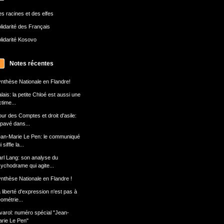
s racines et des elfes
lidarité des Français
lidarité Kosovo
Notes récentes
nthèse Nationale en Flandre!
lais: la petite Chloé est aussi une
ctime...
ur des Comptes et droit d'asile:
 pavé dans...
an-Marie Le Pen: le communiqué
 siffle la...
rl Lang: son analyse du
ychodrame qui agite...
nthèse Nationale en Flandre !
 liberté d'expression n'est pas à
ométrie...
varol: numéro spécial "Jean-
rie Le Pen"