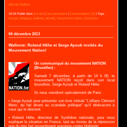
site de Nation
16:04 Publié dans
Europe
|
Lien permanent
|
Commentaires (0)
| Tags :
europe
,
belgique
,
wallonie
,
identité
,
mouvement nation
,
résistance
04 décembre 2013
Wallonie: Roland Hélie et Serge Ayoub invités du
Mouvement Nation!
Un communiqué du mouvement NATION
(Bruxelles) :
Samedi 7 décembre, à partir de 14 h 00, le
mouvement NATION reçoit dans son local
bruxellois, Serge Ayoub et Roland Hélie.
Ils nous viendront spécialement de Paris :
• Serge Ayoub pour présenter son livre intitulé "L'affaire Clément
Meric, du fait divers au scandale politique" qu’il dédicacera à
ceux qui le désirent.
• Roland Hélie, directeur de Synthèse nationale, pour nous
expliquer la situation en France, tant au niveau de la répression
que du très fort ressentiment populaire contre Hollande.