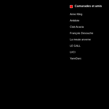
Camarades et amis
Anne Kling
Antidote
Club Acacia
François Desouche
La meute arverne
LE GALL
LVCI
YannDarc