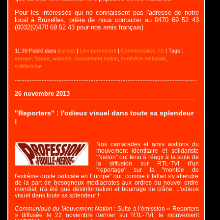
Pour les intéressés qui ne connaissent pas l'adresse de notre
local à Bruxelles, prière de nous contacter au
0470 69 52 43
(0032(0)470 69 52 43 pour nos amis français).
11:39 Publié dans
Europe
|
Lien permanent
|
Commentaires (0)
| Tags :
europe
,
france
,
wallonie
,
mouvement nation
,
synthèse nationale
,
solidarisme
26 novembre 2013
"Reporters" : l'odieux visuel dans toute sa splendeur
!
Nos camarades et amis wallons du
mouvement identitaire et solidariste
"Nation" ont tenu à réagir à la suite de
la diffusion sur RTL-TVI d'un
"reportage" sur la "montée de
l'extrême droite radicale en Europe" qui, comme il fallait s'y attendre
de la part de besogneux médiacrates aux ordres du nouvel ordre
mondial, n'a été que désinformation et bourrage de crâne. L'odieux
visuel dans toute sa splendeur !
Communiqué du Mouvement Nation
: Suite à l’émission « Reporters
» diffusée le 22 novembre dernier sur RTL-TVI, le mouvement