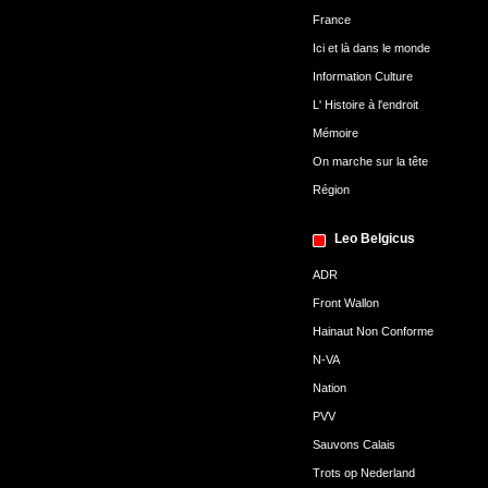
France
Ici et là dans le monde
Information Culture
L' Histoire à l'endroit
Mémoire
On marche sur la tête
Région
Leo Belgicus
ADR
Front Wallon
Hainaut Non Conforme
N-VA
Nation
PVV
Sauvons Calais
Trots op Nederland