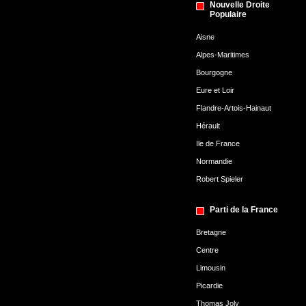
Nouvelle Droite
Populaire
Aisne
Alpes-Maritimes
Bourgogne
Eure et Loir
Flandre-Artois-Hainaut
Hérault
Ile de France
Normandie
Robert Spieler
Parti de la France
Bretagne
Centre
Limousin
Picardie
Thomas Joly