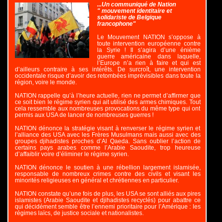
...
Un communiqué de Nation
" mouvement identitaire et
solidariste de Belgique
francophone"
Le Mouvement NATION s’oppose à
toute intervention européenne contre
la Syrie ! Il s’agira d’une énième
guerre américaine dans laquelle,
l’Europe n’a rien à faire et qui est
d’ailleurs contraire à ses intérêts. De surcroît, une intervention
occidentale risque d’avoir des retombées imprévisibles dans toute la
région, voire le monde.
NATION rappelle qu’à l’heure actuelle, rien ne permet d’affirmer que
ce soit bien le régime syrien qui ait utilisé des armes chimiques. Tout
cela ressemble aux nombreuses provocations du même type qui ont
permis aux USA de lancer de nombreuses guerres !
NATION dénonce la stratégie visant à renverser le régime syrien et
l’alliance des USA avec les Frères Musulmans mais aussi avec des
groupes djihadistes proches d’Al Qaeda. Sans oublier l’action de
certains pays arabes comme l’Arabie Saoudite, trop heureuse
d’affaiblir voire d’éliminer le régime syrien.
NATION dénonce le soutien à une rébellion largement islamisée,
responsable de nombreux crimes contre des civils et visant les
minorités religieuses en général et chrétiennes en particulier.
NATION constate qu’une fois de plus, les USA se sont alliés aux pires
islamistes (Arabie Saoudite et djihadistes recyclés) pour abattre ce
qui décidément semble être l’ennemi prioritaire pour l’Amérique : les
régimes laïcs, de justice sociale et nationalistes.