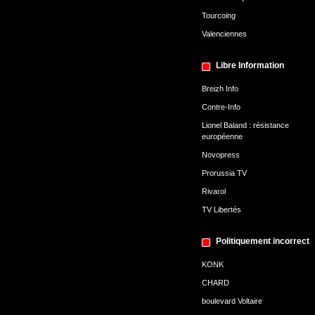
Tourcoing
Valenciennes
Libre Information
Breizh Info
Contre-Info
Lionel Baland : résistance
européenne
Novopress
Prorussia TV
Rivarol
TV Libertés
Politiquement incorrect
KONK
CHARD
boulevard Voltaire