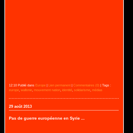
12:10 Publié dans
Europe
|
Lien permanent
|
Commentaires (0)
| Tags :
europe
,
wallonie
,
mouvement nation
,
identité
,
solidarisme
,
médias
29 août 2013
Pas de guerre européenne en Syrie ...