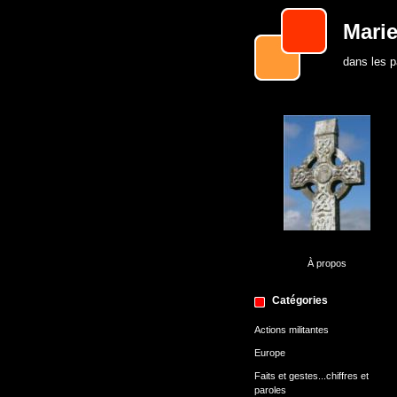
Marie
dans les 
À propos
Catégories
Actions militantes
Europe
Faits et gestes...chiffres et
paroles