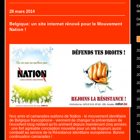
El
28 mars 2014
di
Dé
Belgique: un site internet rénové pour le Mouvement
pi
Nation !
20
20
20
20
20
20
20
20
20
Nos amis et camarades wallons de Nation - le mouvement identitaire
de Belgique francophone - viennent de changer la présentation de
20
l'excellent blog militant qu'ils animent depuis maintenant cinq années
: une fort agréable conception nouvelle pour un site toujours aussi
To
combatif au service de la Résistance identitaire européenne. Bonne
continuation camarades !