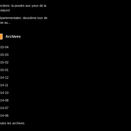
ections: la poudre aux yeux de la
ctature!
partementales: deuxième tour de
ste au...
Archives
15-04
15-03
15-02
15-01
14-12
14-11
14-10
14-08
14-07
14-06
utes les archives