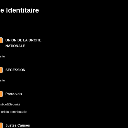
 Identitaire
UNION DE LA DROITE
NATIONALE
 site
SECESSION
 site
Porte-voix
stice&Sécurité
 cri du contribuable
Justes Causes