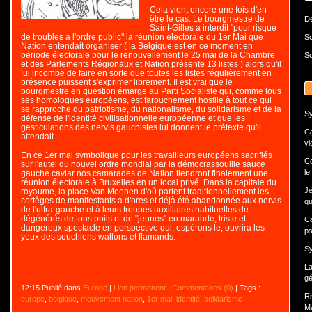
Cela vient encore une fois d'en
être le cas. Le bourgmestre de
De
Saint-Gilles a interdit "pour risque
de troubles à l'ordre public" la réunion électorale du 1er Mai que
So
Nation entendait organiser ( la Belgique est en ce moment en
période électorale pour le renouvellement le 25 mai de la Chambre
So
et des Parlements Régionaux et Nation présente 13 listes ) alors qu'il
lui incombe de faire en sorte que toutes les listes régulièrement en
présence puissent s'exprimer librement. Il est vrai que le
bourgmestre en question émarge au Parti Socialiste qui, comme tous
ses homologues européens, est farouchement hostile à tout ce qui
se rapproche du patriotisme, du nationalisme, du solidarisme et de la
Sy
défense de l'identité civilisationnelle européenne et que les
gesticulations des nervis gauchistes lui donnent le prétexte qu'il
Ca
attendait.
vi
En ce 1er mai symbolique pour les travailleurs européens sacrifiés
Co
sur l'autel du nouvel ordre mondial par la démocrassouille sauce
le
gauche caviar nos camarades de Nation tiendront finalement une
réunion électorale à Bruxelles en un local privé. Dans la capitale du
Je
royaume, la place Van Meenen d'où partent traditionnellement les
cortèges de manifestants a d'ores et déjà été abandonnée aux nervis
qui
de l'ultra-gauche et à leurs troupes auxiliaires habituelles de
dégénérés de tous poils et de "jeunes" en maraude, triste et
Ca
dangereux spectacle en perspective qui, espérons le, ouvrira les
ps
yeux des souchiens wallons et flamands.
Sy
La
gé
12:15 Publié dans
Europe
|
Lien permanent
|
Commentaires (0)
| Tags :
Ri
europe
,
belgique
,
mouvement nation
,
1er mai
,
identité
,
solidarisme
Ma