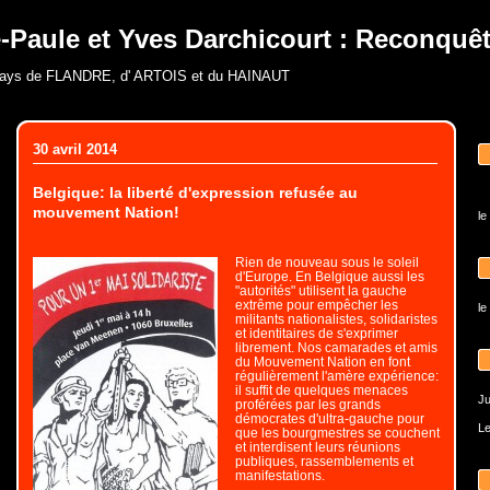
-Paule et Yves Darchicourt : Reconquête
pays de FLANDRE, d' ARTOIS et du HAINAUT
30 avril 2014
Belgique: la liberté d'expression refusée au
mouvement Nation!
le
Rien de nouveau sous le soleil
d'Europe. En Belgique aussi les
"autorités" utilisent la gauche
extrême pour empêcher les
le
militants nationalistes, solidaristes
et identitaires de s'exprimer
librement. Nos camarades et amis
du Mouvement Nation en font
régulièrement l'amère expérience:
il suffit de quelques menaces
Ju
proférées par les grands
démocrates d'ultra-gauche pour
Le
que les bourgmestres se couchent
et interdisent leurs réunions
publiques, rassemblements et
manifestations.