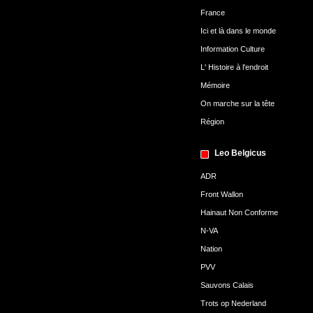
France
Ici et là dans le monde
Information Culture
L' Histoire à l'endroit
Mémoire
On marche sur la tête
Région
Leo Belgicus
ADR
Front Wallon
Hainaut Non Conforme
N-VA
Nation
PVV
Sauvons Calais
Trots op Nederland