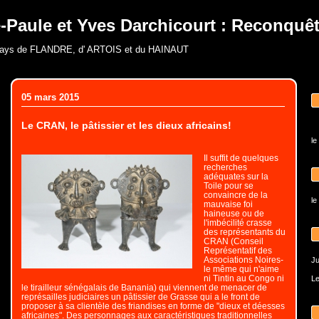
-Paule et Yves Darchicourt : Reconquête
pays de FLANDRE, d' ARTOIS et du HAINAUT
05 mars 2015
Le CRAN, le pâtissier et les dieux africains!
le
Il suffit de quelques
recherches
adéquates sur la
Toile pour se
convaincre de la
le
mauvaise foi
haineuse ou de
l'imbécilité crasse
des représentants du
CRAN (Conseil
Représentatif des
Associations Noires-
Ju
le même qui n'aime
ni Tintin au Congo ni
Le
le tirailleur sénégalais de Banania) qui viennent de menacer de
représailles judiciaires un pâtissier de Grasse qui a le front de
proposer à sa clientèle des friandises en forme de "dieux et déesses
africaines". Des personnages aux caractéristiques traditionnelles