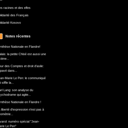
s racines et des elfes
lidarité des Français
lidarité Kosovo
Notes récentes
nthèse Nationale en Flandre!
lais: la petite Chloé est aussi une
ctime...
ur des Comptes et droit d'asile:
 pavé dans...
an-Marie Le Pen: le communiqué
 siffle la...
rl Lang: son analyse du
ychodrame qui agite...
nthèse Nationale en Flandre !
 liberté d'expression n'est pas à
ométrie...
varol: numéro spécial "Jean-
rie Le Pen"