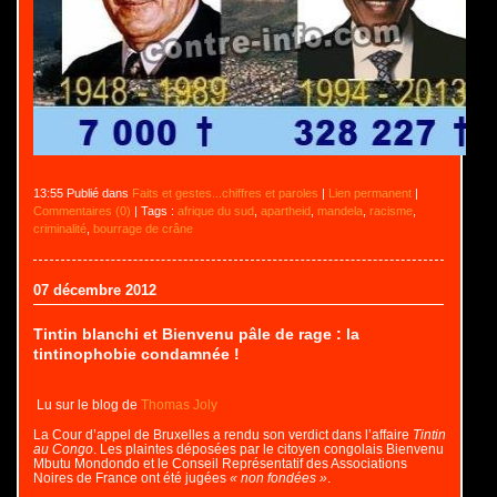
13:55 Publié dans
Faits et gestes...chiffres et paroles
|
Lien permanent
|
Commentaires (0)
| Tags :
afrique du sud
,
apartheid
,
mandela
,
racisme
,
criminalité
,
bourrage de crâne
07 décembre 2012
Tintin blanchi et Bienvenu pâle de rage : la
tintinophobie condamnée !
Lu sur le blog de
Thomas Joly
La Cour d’appel de Bruxelles a rendu son verdict dans l’affaire
Tintin
au Congo
. Les plaintes déposées par le citoyen congolais Bienvenu
Mbutu Mondondo et le Conseil Représentatif des Associations
Noires de France ont été jugées
« non fondées »
.