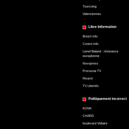
Tourcoing
Valenciennes
Libre Information
Breizh Info
Contre-Info
Lionel Baland : résistance
européenne
Novopress
Prorussia TV
Rivarol
TV Libertés
Politiquement incorrect
KONK
CHARD
boulevard Voltaire