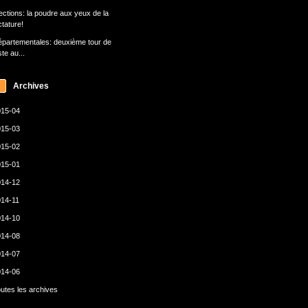
ections: la poudre aux yeux de la
ctature!
partementales: deuxième tour de
ste au...
Archives
15-04
15-03
15-02
15-01
14-12
14-11
14-10
14-08
14-07
14-06
utes les archives