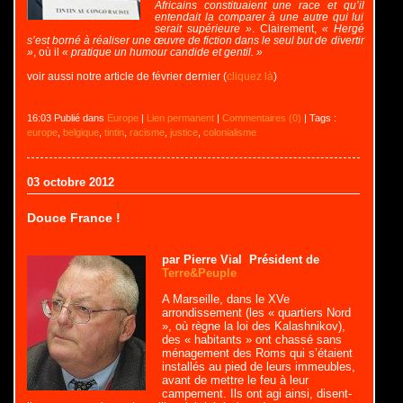
Africains constituaient une race et qu’il
entendait la comparer à une autre qui lui
serait supérieure »
. Clairement,
« Hergé
s’est borné à réaliser une œuvre de fiction dans le seul but de divertir
»
, où il
« pratique un humour candide et gentil. »
voir aussi notre article de février dernier (
cliquez là
)
16:03 Publié dans
Europe
|
Lien permanent
|
Commentaires (0)
| Tags :
europe
,
belgique
,
tintin
,
racisme
,
justice
,
colonialisme
03 octobre 2012
Douce France !
par Pierre Vial Président de
Terre&Peuple
A Marseille, dans le XVe
arrondissement (les « quartiers Nord
», où règne la loi des Kalashnikov),
des « habitants » ont chassé sans
ménagement des Roms qui s’étaient
installés au pied de leurs immeubles,
avant de mettre le feu à leur
campement. Ils ont agi ainsi, disent-