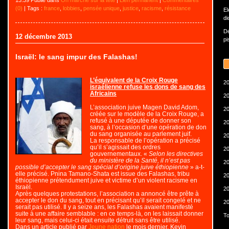
13:39 Publié dans
On marche sur la tête
|
Lien permanent
|
Commentaires
(0)
| Tags :
france
,
lobbies
,
pensée unique
,
justice
,
racisme
,
résistance
El
di
Dé
12 décembre 2013
pi
Israël: le sang impur des Falashas!
L’équivalent de la Croix Rouge
20
israélienne refuse les dons de sang des
Africains
20
L’association juive Magen David Adom,
20
créée sur le modèle de la Croix Rouge, a
refusé à une députée de donner son
20
sang, à l’occasion d’une opération de don
du sang organisée au parlement juif.
20
La responsable de l’opération a précisé
qu’il s’agissait des ordres
20
gouvernementaux. «
Selon les directives
du ministère de la Santé, il n’est pas
20
possible d’accepter le sang spécial d’origine juive éthiopienne
» a-t-
elle précisé. Pnina Tamano-Shata est issue des Falashas, tribu
20
éthiopienne prétendument juive et victime d’un violent racisme en
Israël.
20
Après quelques protestations, l’association a annoncé être prête à
accepter le don du sang, tout en précisant qu’il serait congelé et ne
20
serait pas utilisé. Il y a seize ans, les Falashas avaient manifesté
suite à une affaire semblable : en ce temps-là, on les laissait donner
To
leur sang, mais celui-ci était ensuite détruit sans être utilisé.
Dans un article publié par
Jeune nation
le mois dernier, Kevin