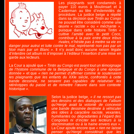
Les plaignants sont condamnés à
payer 110 euros à Moulinsart et à
Casterman au titre d’indemnités de
procédure. La justice belge a répété
dans sa décision que
Tintin au Congo
ne pouvait être considéré comme une
œuvre
« raciste »
ou
« méchante »
,
puisque dans cette histoire Tintin
«
cultive l’amitié avec le petit Coco,
contribue à la paix entre deux tribus
rivales, n’hésite pas à mettre sa vie en
danger pour autrui et lutte contre le mal, représenté non pas par un
Noir mais par un Blanc »
. Il n’y avait donc aucune raison légale
d’interdire cet album ni d’imposer à l’éditeur l’insertion d’une mise en
garde aux lecteurs.
La Cour a ajouté que
« Tintin au Congo est avant tout un témoignage
de l’histoire commune de la Belgique et du Congo à une époque
donnée »
et que
« rien ne permet d’affirmer comme le soutenaient
les plaignants que les enfants du XXIe siècle, confrontés à cette
bande dessinée, ne seraient pas capables de relativiser les
stéréotypes du passé et de remettre l’œuvre dans son contexte
historique »
.
Selon la justice belge,
« il ne ressort pas
des dessins et des dialogues de l’album
qu’Hergé avait la volonté de concevoir
une bande dessinée destinée à véhiculer
des idées à caractère raciste, vexantes,
humiliantes ou dégradantes à l’égard des
Congolais ni d’inciter ses lecteurs à la
discrimination ou à la haine envers eux »
.
La Cour ajoute encore que
« rien ne laisse
penser qu’Hergé considérait que les