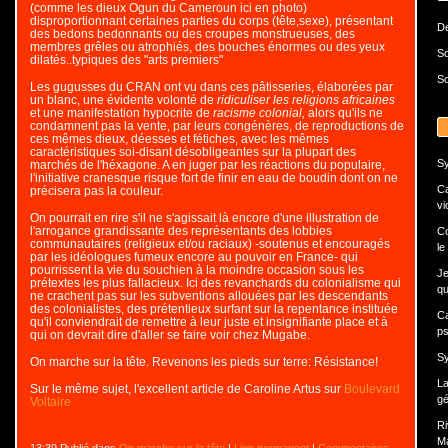
(comme les dieux Ogun du Cameroun ici en photo)
disproportionnant certaines parties du corps (tête,sexe), présentant
De
des bedons bedonnants ou des croupes monstrueuses, des
membres grêles ou atrophiés, des bouches énormes ou des yeux
So
dilatés..typiques des "arts premiers"
So
Les gugusses du CRAN ont vu dans ces pâtisseries, élaborées par
un blanc, une évidente volonté de
ridiculiser les religions africaines
et une manifestation hypocrite de
racisme colonial,
alors qu'ils ne
condamnent pas la vente, par leurs congénères, de reproductions de
ces mêmes dieux, déesses et fétiches, avec les mêmes
caractéristiques soi-disant désobligeantes sur la plupart des
Sy
marchés de l'héxagone. A en juger par les réactions du populaire,
l'initiative cranesque risque fort de finir en eau de boudin dont on ne
Ca
précisera pas la couleur.
vi
On pourrait en rire s'il ne s'agissait là encore d'une illustration de
l'arrogance grandissante des représentants des lobbies
Co
communautaires (religieux et/ou raciaux) -soutenus et encouragés
le
par les idéologues fumeux encore au pouvoir en France- qui
pourrissent la vie du souchien à la moindre occasion sous les
Je
prétextes les plus fallacieux. Ici des revanchards du colonialisme qui
qui
ne crachent pas sur les subventions allouées par les descendants
des colonialistes, des prétentieux surfant sur la repentance instituée
Ca
qu'il conviendrait de remettre à leur juste et insignifiante place et à
ps
qui on devrait dire d'aller se faire voir chez Mugabe.
Sy
On marche sur la tête. Revenons les pieds sur terre: Résistance!
La
Sur le même sujet, l'excellent article de Caroline Artus sur
Boulevard
gé
Voltaire
Ri
Ma