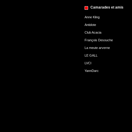
Camarades et amis
Anne Kling
Antidote
Club Acacia
François Desouche
La meute arverne
LE GALL
LVCI
YannDarc