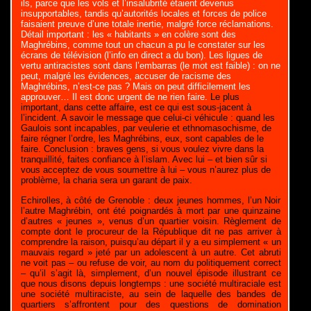
ils, parce que les vols et l’insalubrité étaient devenus
insupportables, tandis qu’autorités locales et forces de police
faisaient preuve d’une totale inertie, malgré force réclamations.
Détail important : les « habitants » en colère sont des
Maghrébins, comme tout un chacun a pu le constater sur les
écrans de télévision (l’info en direct a du bon). Les ligues de
vertu antiracistes sont dans l’embarras (le mot est faible) : on ne
peut, malgré les évidences, accuser de racisme des
Maghrébins, n’est-ce pas ? Mais on peut difficilement les
approuver… Il est donc urgent de ne rien faire.
Le plus
important, dans cette affaire, est ce qui est sous-jacent à
l’incident. A savoir le message que celui-ci véhicule : quand les
Gaulois sont incapables, par veulerie et ethnomasochisme, de
faire régner l’ordre, les Maghrébins, eux, sont capables de le
faire. Conclusion : braves gens, si vous voulez vivre dans la
tranquillité, faites confiance à l’islam. Avec lui – et bien sûr si
vous acceptez de vous soumettre à lui – vous n’aurez plus de
problème, la charia sera un garant de paix.
Echirolles, à côté de Grenoble : deux jeunes hommes, l’un Noir
l’autre Maghrébin, ont été poignardés à mort par une quinzaine
d’autres « jeunes », venus d’un quartier voisin. Règlement de
compte dont le procureur de la République dit ne pas arriver à
comprendre la raison, puisqu’au départ il y a eu simplement « un
mauvais regard » jeté par un adolescent à un autre. Cet abruti
ne voit pas – ou refuse de voir, au nom du politiquement correct
– qu’il s’agit là, simplement, d’un nouvel épisode illustrant ce
que nous disons depuis longtemps : une société multiraciale est
une société multiraciste, au sein de laquelle des bandes de
quartiers s’affrontent pour des questions de domination