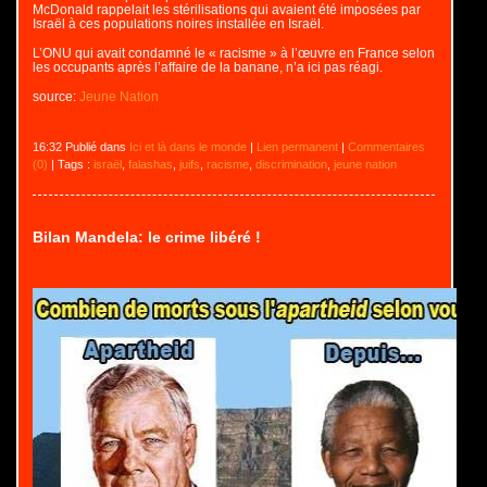
McDonald rappelait les stérilisations qui avaient été imposées par
Israël à ces populations noires installée en Israël.
L’ONU qui avait condamné le « racisme » à l’œuvre en France selon
les occupants après l’affaire de la banane, n’a ici pas réagi.
source:
Jeune Nation
16:32 Publié dans
Ici et là dans le monde
|
Lien permanent
|
Commentaires
(0)
| Tags :
israël
,
falashas
,
juifs
,
racisme
,
discrimination
,
jeune nation
Bilan Mandela: le crime libéré !