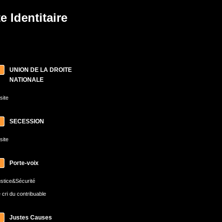
 Identitaire
UNION DE LA DROITE
NATIONALE
 site
SECESSION
 site
Porte-voix
stice&Sécurité
 cri du contribuable
Justes Causes