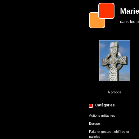
Marie
dans les 
À propos
Catégories
Actions militantes
Europe
Faits et gestes...chiffres et
paroles