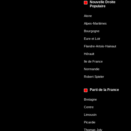
Nouvelle Droite
Populaire
Aisne
Alpes-Maritimes
Bourgogne
Eure et Loir
Flandre-Artois-Hainaut
Hérault
Ile de France
Normandie
Robert Spieler
Parti de la France
Bretagne
Centre
Limousin
Picardie
Thomas Joly