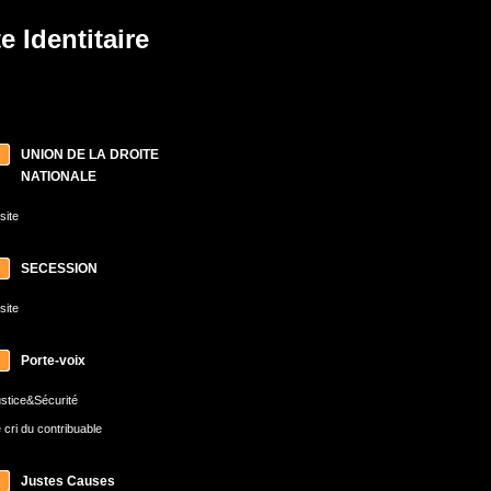
 Identitaire
UNION DE LA DROITE
NATIONALE
 site
SECESSION
 site
Porte-voix
stice&Sécurité
 cri du contribuable
Justes Causes