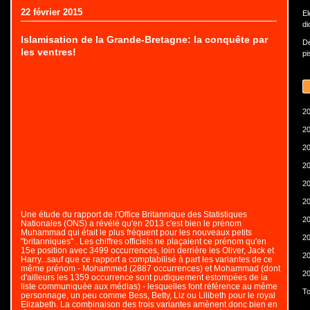
22 février 2015
El
di
Islamisation de la Grande-Bretagne: la conquête par
Dé
les ventres!
pi
20
20
20
20
20
20
Une étude du rapport de l'Office Britannique des Statistiques
20
Nationales (ONS) a révélé qu'en 2013 c'est bien le prénom
Muhammad qui était le plus fréquent pour les nouveaux petits
20
"britanniques" . Les chiffres officiels ne plaçaient ce prénom qu'en
15e position avec 3499 occurrences, loin derrière les Oliver, Jack et
20
Harry...sauf que ce rapport a comptabilisé à part les variantes de ce
même prénom - Mohammed (2887 occurrences) et Mohammad (dont
20
d'ailleurs les 1359 occurrence sont pudiquement estompées de la
liste communiquée aux médias) - lesquelles font référence au même
To
personnage, un peu comme Bess, Betty, Liz ou Lilibeth pour le royal
Elizabeth. La combinaison des trois variantes amènent donc bien en