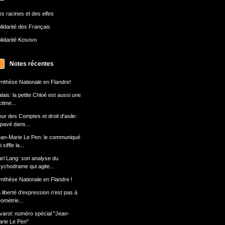
s racines et des elfes
lidarité des Français
lidarité Kosovo
Notes récentes
nthèse Nationale en Flandre!
lais: la petite Chloé est aussi une
ctime...
ur des Comptes et droit d'asile:
 pavé dans...
an-Marie Le Pen: le communiqué
 siffle la...
rl Lang: son analyse du
ychodrame qui agite...
nthèse Nationale en Flandre !
 liberté d'expression n'est pas à
ométrie...
varol: numéro spécial "Jean-
rie Le Pen"