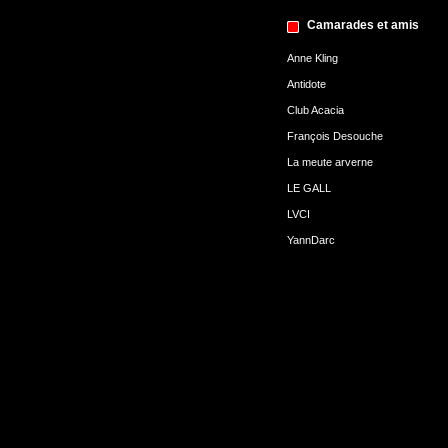
Camarades et amis
Anne Kling
Antidote
Club Acacia
François Desouche
La meute arverne
LE GALL
LVCI
YannDarc